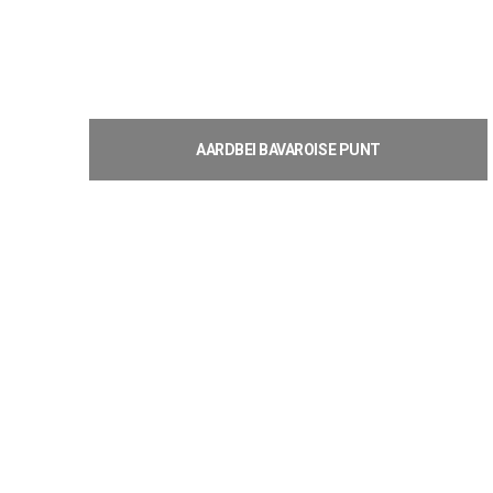
AARDBEI BAVAROISE PUNT
€
2,20
Toevoegen aan winkelwagen