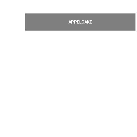
APPELCAKE
€
4,68
Toevoegen aan winkelwagen