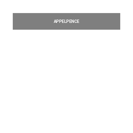
APPELPENCE
€
0,96
Toevoegen aan winkelwagen