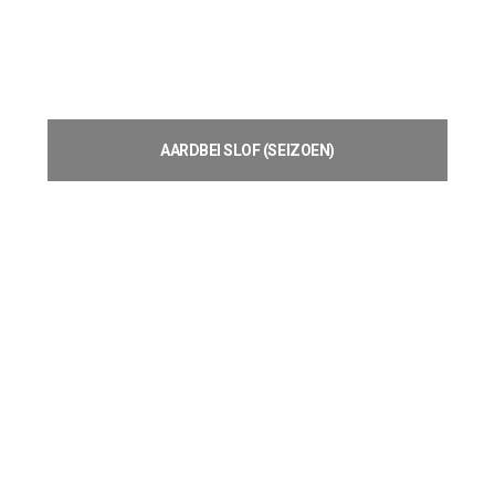
AARDBEI SLOF (SEIZOEN)
€
10,05
Toevoegen aan winkelwagen