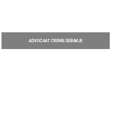
ADVOCAAT CREME GEBAKJE
€
2,20
Toevoegen aan winkelwagen