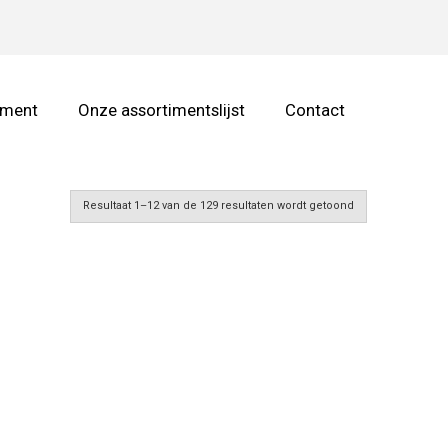
iment
Onze assortimentslijst
Contact
Resultaat 1–12 van de 129 resultaten wordt getoond