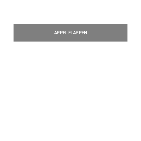
APPEL FLAPPEN
€
1,51
Toevoegen aan winkelwagen