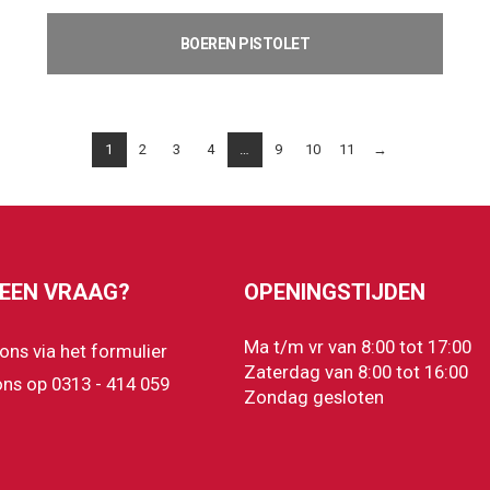
BOEREN PISTOLET
€
0,50
Toevoegen aan winkelwagen
1
2
3
4
…
9
10
11
→
 EEN VRAAG?
OPENINGSTIJDEN
Ma t/m vr van 8:00 tot 17:00
 ons via het formulier
Zaterdag van 8:00 tot 16:00
ons op 0313 - 414 059
Zondag gesloten