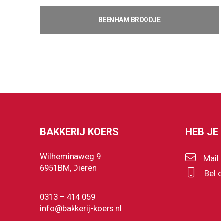
BEENHAM BROODJE
€
1,93
Toevoegen aan winkelwagen
BAKKERIJ KOERS
HEB JE
Wilheminaweg 9
Mail
6951BM, Dieren
Bel 
0313 – 414 059
info@bakkerij-koers.nl