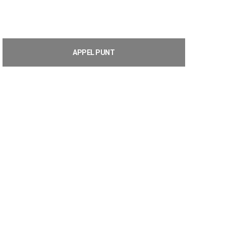
APPEL PUNT
€
2,20
Toevoegen aan winkelwagen