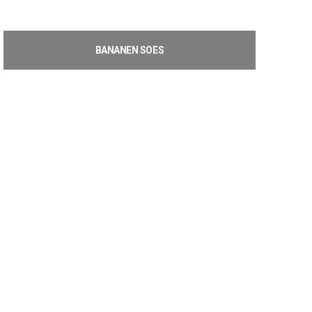
BANANEN SOES
€
2,20
Toevoegen aan winkelwagen