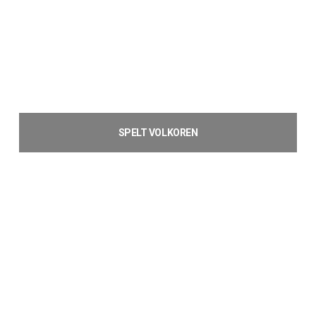
SPELT VOLKOREN
€
4,04
Toevoegen aan winkelwagen