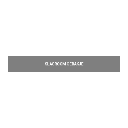
SLAGROOM GEBAKJE
€
2,20
Toevoegen aan winkelwagen