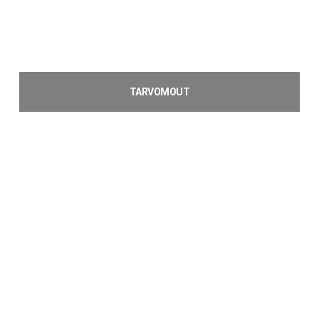
TARVOMOUT
€
2,94
Toevoegen aan winkelwagen