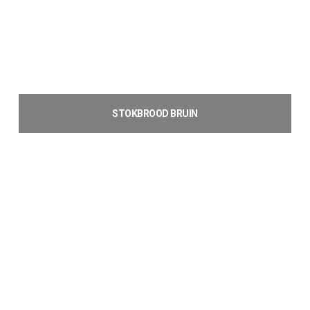
STOKBROOD BRUIN
€
1,79
Toevoegen aan winkelwagen