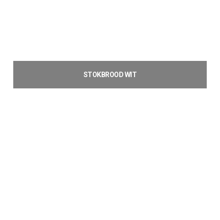
STOKBROOD WIT
€
1,70
Toevoegen aan winkelwagen