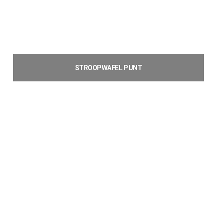
STROOPWAFEL PUNT
€
2,20
Toevoegen aan winkelwagen