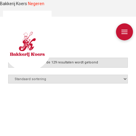
Bakkerij Koers
Negeren
Resultaat 97–108 van de 129 resultaten wordt getoond