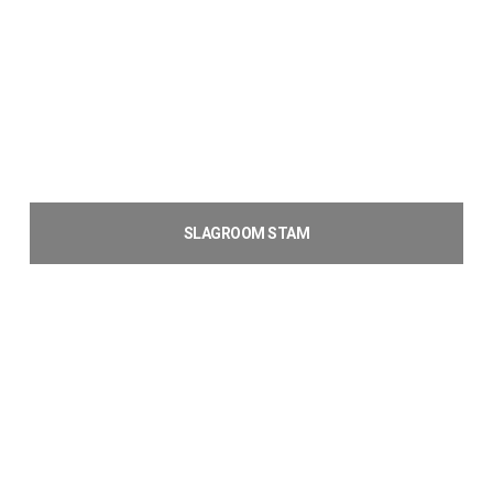
SLAGROOM STAM
€
9,77
Toevoegen aan winkelwagen