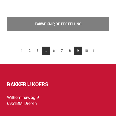
TARWE KNIP, OP BESTELLING
Lees verder
1
2
3
…
6
7
8
9
10
11
BAKKERIJ KOERS
Wilheminaweg 9
6951BM, Dieren