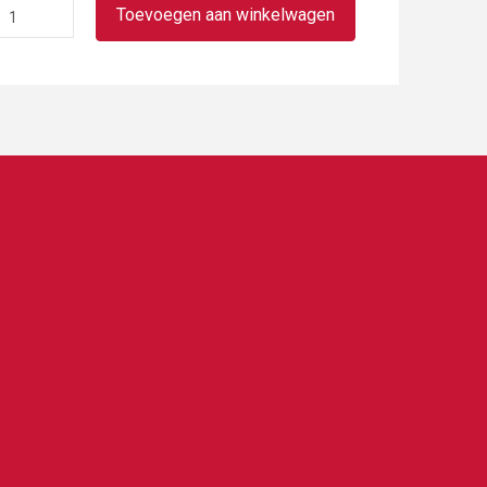
Slagroom
Toevoegen aan winkelwagen
stam
aantal