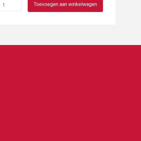
Waldkorn
Toevoegen aan winkelwagen
vloer
of
bus
aantal