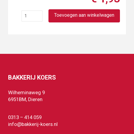
Saucijsen
Toevoegen aan winkelwagen
broodje
aantal
BAKKERIJ KOERS
Wilheminaweg 9
6951BM, Dieren
0313 – 414 059
info@bakkerij-koers.nl