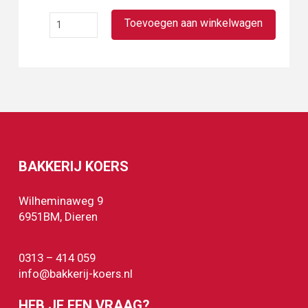
Melk
Toevoegen aan winkelwagen
wit
aantal
BAKKERIJ KOERS
Wilheminaweg 9
6951BM, Dieren
0313 – 414 059
info@bakkerij-koers.nl
HEB JE EEN VRAAG?