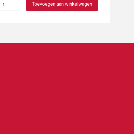
Kaas
Toevoegen aan winkelwagen
broodje
aantal