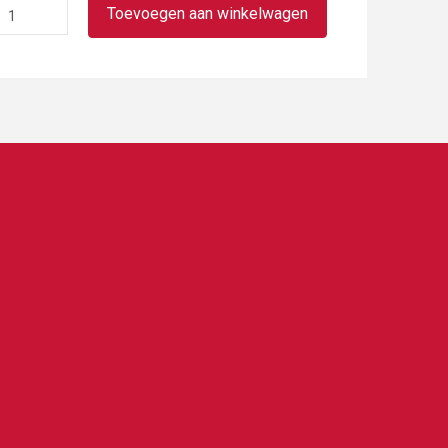
Frikandel
Toevoegen aan winkelwagen
broodje
aantal