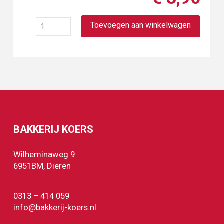
Desem
Toevoegen aan winkelwagen
authentiek
wit
aantal
BAKKERIJ KOERS
Wilheminaweg 9
6951BM, Dieren
0313 – 414 059
info@bakkerij-koers.nl